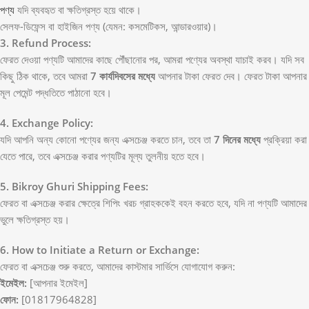
পণ্য
যদি ব্যবহৃত বা ক্ষতিগ্রস্ত হয়ে থাকে।
সেলফ-ডিফেন্স বা হাইজিন পণ্য (যেমন: কসমেটিকস, আন্ডারওয়ার)।
3. Refund Process:
ফেরত দেওয়া পণ্যটি আমাদের কাছে পৌঁছানোর পর, আমরা পণ্যের অবস্থা যাচাই করব। যদি সব
কিছু ঠিক থাকে, তবে আমরা
7 কার্যদিবসের মধ্যে
আপনার টাকা ফেরত দেব। ফেরত টাকা আপনার
মূল পেমেন্ট পদ্ধতিতে পাঠানো হবে।
4. Exchange Policy:
যদি আপনি অন্য কোনো পণ্যের জন্য এক্সচেঞ্জ করতে চান, তবে তা
7 দিনের মধ্যে
প্রক্রিয়া করা
যেতে পারে, তবে এক্সচেঞ্জ করার পণ্যটির মূল্য তুলনীয় হতে হবে।
5. Bikroy Ghuri
Shipping Fees:
ফেরত বা এক্সচেঞ্জ করার ক্ষেত্রে শিপিং খরচ গ্রাহককেই বহন করতে হবে, যদি না পণ্যটি আমাদের
ভুলে ক্ষতিগ্রস্ত হয়।
6. How to Initiate a Return or Exchange:
ফেরত বা এক্সচেঞ্জ শুরু করতে, আমাদের কাস্টমার সার্ভিসে যোগাযোগ করুন:
ইমেইল:
[আপনার ইমেইল]
ফোন:
[01817964828]